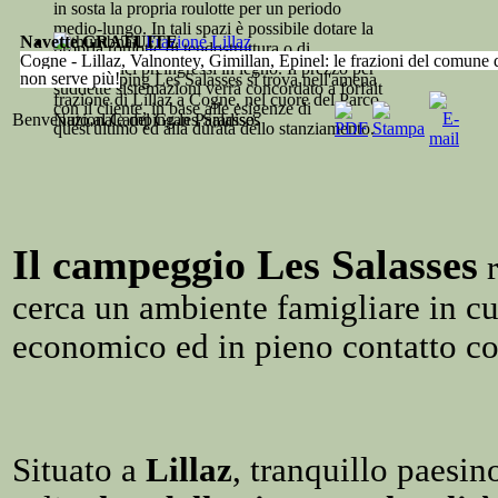
in sosta la propria roulotte per un periodo
medio-lungo. In tali spazi è possibile dotare la
Navette GRATUITE
Frazione Lillaz
propria roulotte di tendostruttura o di
Cogne - Lillaz, Valnontey, Gimillan, Epinel: le frazioni del comune di
caratteristici preingressi in legno. Il prezzo per
non serve più!
Il Camping Les Salasses si trova nell'amena
suddette sistemazioni verrà concordato a forfait
frazione di Lillaz a Cogne, nel cuore del Parco
con il cliente, in base alle esigenze di
A partire
dalle 7.35 del mattino
le navette del trasporto pubblico gir
Benvenuto al Camping les Salasses
Nazionale del Gran Paradiso.
quest'ultimo ed alla durata dello stanziamento.
libertà
, comodamente e senza stress, utilizzando i
mezzi pubblici
Il campeggio Les Salasses
r
cerca un ambiente famigliare in cu
economico ed in pieno contatto co
Situato a
Lillaz
, tranquillo paesin