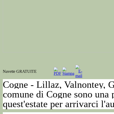
Navette GRATUITE
Cogne - Lillaz, Valnontey, G
comune di Cogne sono una più
quest'estate per arrivarci l'