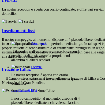
I servizi
La nostra reception è aperta con orario continuato, e offre vari servizi, 
domicilio.
Insediamenti fissi
Il nostro campeggio, al momento, dispone di 4 piazzole libere, dedicat
Zona tende
in sosta la propria roulotte per un periodo medio-lungo. In tali spazi è 
propria roulotte di tendostruttura o di caratteristici preingressi in legno
Disponiamo di una ampia zona erbosa, con la
sistemazioni verrà concordato a forfait con il cliente, in base alle esig
possibilità di posizionare la propria tenda
alla durata dello stanziamento.
all'ombra di alberi secolari.
I servizi
Frazione Lillaz
La nostra reception è aperta con orario
Il Camping Les Salasses si trova nell'amena frazione di Lillaz a Cog
continuato, e offre vari servizi, tra cui la spesa a
Nazionale del Gran Paradiso.
domicilio.
Insediamenti fissi
Il nostro campeggio, al momento, dispone di 4
piazzole libere, dedicate a chi volesse lasciare